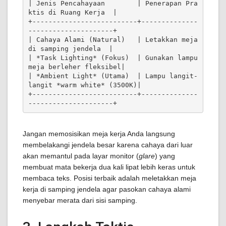
| Jenis Pencahayaan        | Penerapan Pra
ktis di Ruang Kerja  |

+--------------------------+--------------
---------------------+

| Cahaya Alami (Natural)   | Letakkan meja 
di samping jendela  |

| *Task Lighting* (Fokus)  | Gunakan lampu 
meja berleher fleksibel|

| *Ambient Light* (Utama)  | Lampu langit-
langit *warm white* (3500K)|

+--------------------------+--------------
Jangan memosisikan meja kerja Anda langsung
membelakangi jendela besar karena cahaya dari luar
akan memantul pada layar monitor (
glare
) yang
membuat mata bekerja dua kali lipat lebih keras untuk
membaca teks. Posisi terbaik adalah meletakkan meja
kerja di samping jendela agar pasokan cahaya alami
menyebar merata dari sisi samping.