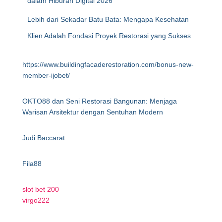
dalam Hiburan Digital 2026
Lebih dari Sekadar Batu Bata: Mengapa Kesehatan
Klien Adalah Fondasi Proyek Restorasi yang Sukses
https://www.buildingfacaderestoration.com/bonus-new-
member-ijobet/
OKTO88 dan Seni Restorasi Bangunan: Menjaga
Warisan Arsitektur dengan Sentuhan Modern
Judi Baccarat
Fila88
slot bet 200
virgo222