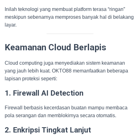
Inilah teknologi yang membuat platform terasa “ringan”
meskipun sebenarnya memproses banyak hal di belakang
layar.
Keamanan Cloud Berlapis
Cloud computing juga menyediakan sistem keamanan
yang jauh lebih kuat. OKTO88 memanfaatkan beberapa
lapisan proteksi seperti:
1. Firewall AI Detection
Firewall berbasis kecerdasan buatan mampu membaca
pola serangan dan memblokirnya secara otomatis.
2. Enkripsi Tingkat Lanjut