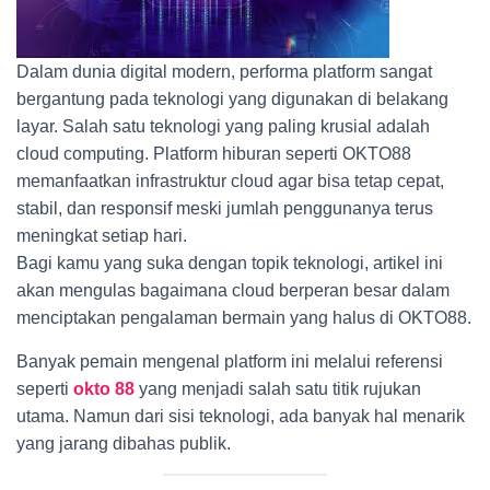
Dalam dunia digital modern, performa platform sangat
bergantung pada teknologi yang digunakan di belakang
layar. Salah satu teknologi yang paling krusial adalah
cloud computing. Platform hiburan seperti OKTO88
memanfaatkan infrastruktur cloud agar bisa tetap cepat,
stabil, dan responsif meski jumlah penggunanya terus
meningkat setiap hari.
Bagi kamu yang suka dengan topik teknologi, artikel ini
akan mengulas bagaimana cloud berperan besar dalam
menciptakan pengalaman bermain yang halus di OKTO88.
Banyak pemain mengenal platform ini melalui referensi
seperti
okto 88
yang menjadi salah satu titik rujukan
utama. Namun dari sisi teknologi, ada banyak hal menarik
yang jarang dibahas publik.