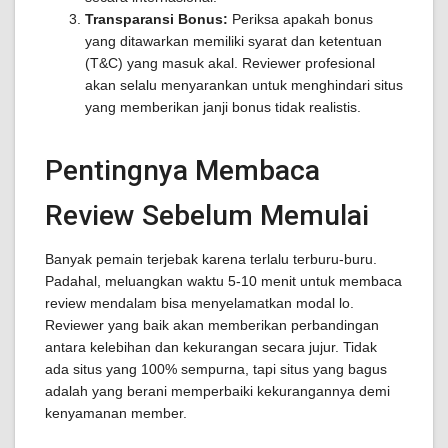
Transparansi Bonus:
Periksa apakah bonus
yang ditawarkan memiliki syarat dan ketentuan
(T&C) yang masuk akal. Reviewer profesional
akan selalu menyarankan untuk menghindari situs
yang memberikan janji bonus tidak realistis.
Pentingnya Membaca
Review Sebelum Memulai
Banyak pemain terjebak karena terlalu terburu-buru.
Padahal, meluangkan waktu 5-10 menit untuk membaca
review mendalam bisa menyelamatkan modal lo.
Reviewer yang baik akan memberikan perbandingan
antara kelebihan dan kekurangan secara jujur. Tidak
ada situs yang 100% sempurna, tapi situs yang bagus
adalah yang berani memperbaiki kekurangannya demi
kenyamanan member.