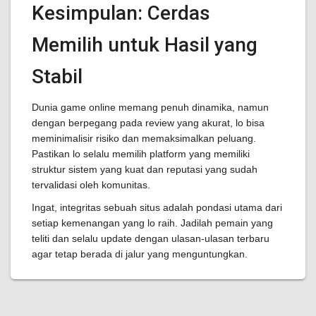
Kesimpulan: Cerdas
Memilih untuk Hasil yang
Stabil
Dunia game online memang penuh dinamika, namun
dengan berpegang pada review yang akurat, lo bisa
meminimalisir risiko dan memaksimalkan peluang.
Pastikan lo selalu memilih platform yang memiliki
struktur sistem yang kuat dan reputasi yang sudah
tervalidasi oleh komunitas.
Ingat, integritas sebuah situs adalah pondasi utama dari
setiap kemenangan yang lo raih. Jadilah pemain yang
teliti dan selalu update dengan ulasan-ulasan terbaru
agar tetap berada di jalur yang menguntungkan.