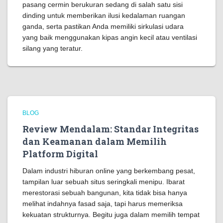
pasang cermin berukuran sedang di salah satu sisi
dinding untuk memberikan ilusi kedalaman ruangan
ganda, serta pastikan Anda memiliki sirkulasi udara
yang baik menggunakan kipas angin kecil atau ventilasi
silang yang teratur.
BLOG
Review Mendalam: Standar Integritas
dan Keamanan dalam Memilih
Platform Digital
Dalam industri hiburan online yang berkembang pesat,
tampilan luar sebuah situs seringkali menipu. Ibarat
merestorasi sebuah bangunan, kita tidak bisa hanya
melihat indahnya fasad saja, tapi harus memeriksa
kekuatan strukturnya. Begitu juga dalam memilih tempat