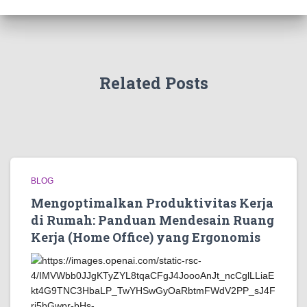
Related Posts
BLOG
Mengoptimalkan Produktivitas Kerja
di Rumah: Panduan Mendesain Ruang
Kerja (Home Office) yang Ergonomis