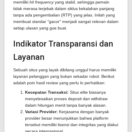
memiliki
hit frequency
yang stabil, sehingga pemain
tidak merasa terjebak dalam siklus kekalahan panjang
tanpa ada pengembalian (RTP) yang jelas. Inilah yang
membuat standar "gacor" menjadi sangat relevan dalam
setiap ulasan yang gue buat.
Indikator Transparansi dan
Layanan
Sebuah situs yang layak dibilang unggul harus memiliki
layanan pelanggan yang bukan sekadar robot. Berikut
adalah poin hasil review yang perlu lo perhatikan:
Kecepatan Transaksi:
Situs elite biasanya
menyelesaikan proses deposit dan withdraw
dalam hitungan menit tanpa banyak alasan.
Variasi Provider:
Kerjasama dengan banyak
provider besar menunjukkan bahwa platform
tersebut memiliki lisensi dan integritas yang diakui
secara internasional.