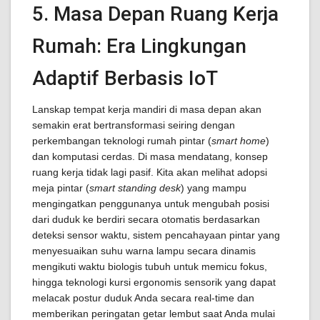
5. Masa Depan Ruang Kerja
Rumah: Era Lingkungan
Adaptif Berbasis IoT
Lanskap tempat kerja mandiri di masa depan akan
semakin erat bertransformasi seiring dengan
perkembangan teknologi rumah pintar (
smart home
)
dan komputasi cerdas. Di masa mendatang, konsep
ruang kerja tidak lagi pasif. Kita akan melihat adopsi
meja pintar (
smart standing desk
) yang mampu
mengingatkan penggunanya untuk mengubah posisi
dari duduk ke berdiri secara otomatis berdasarkan
deteksi sensor waktu, sistem pencahayaan pintar yang
menyesuaikan suhu warna lampu secara dinamis
mengikuti waktu biologis tubuh untuk memicu fokus,
hingga teknologi kursi ergonomis sensorik yang dapat
melacak postur duduk Anda secara real-time dan
memberikan peringatan getar lembut saat Anda mulai