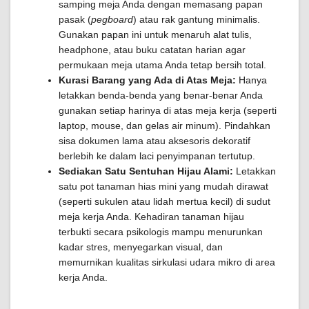
samping meja Anda dengan memasang papan
pasak (
pegboard
) atau rak gantung minimalis.
Gunakan papan ini untuk menaruh alat tulis,
headphone, atau buku catatan harian agar
permukaan meja utama Anda tetap bersih total.
Kurasi Barang yang Ada di Atas Meja:
Hanya
letakkan benda-benda yang benar-benar Anda
gunakan setiap harinya di atas meja kerja (seperti
laptop, mouse, dan gelas air minum). Pindahkan
sisa dokumen lama atau aksesoris dekoratif
berlebih ke dalam laci penyimpanan tertutup.
Sediakan Satu Sentuhan Hijau Alami:
Letakkan
satu pot tanaman hias mini yang mudah dirawat
(seperti sukulen atau lidah mertua kecil) di sudut
meja kerja Anda. Kehadiran tanaman hijau
terbukti secara psikologis mampu menurunkan
kadar stres, menyegarkan visual, dan
memurnikan kualitas sirkulasi udara mikro di area
kerja Anda.