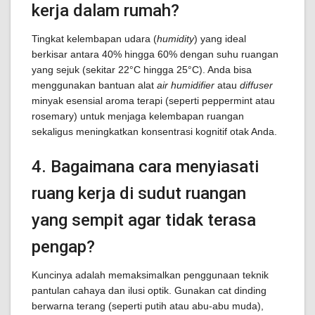
kerja dalam rumah?
Tingkat kelembapan udara (
humidity
) yang ideal
berkisar antara 40% hingga 60% dengan suhu ruangan
yang sejuk (sekitar 22°C hingga 25°C). Anda bisa
menggunakan bantuan alat
air humidifier
atau
diffuser
minyak esensial aroma terapi (seperti peppermint atau
rosemary) untuk menjaga kelembapan ruangan
sekaligus meningkatkan konsentrasi kognitif otak Anda.
4. Bagaimana cara menyiasati
ruang kerja di sudut ruangan
yang sempit agar tidak terasa
pengap?
Kuncinya adalah memaksimalkan penggunaan teknik
pantulan cahaya dan ilusi optik. Gunakan cat dinding
berwarna terang (seperti putih atau abu-abu muda),