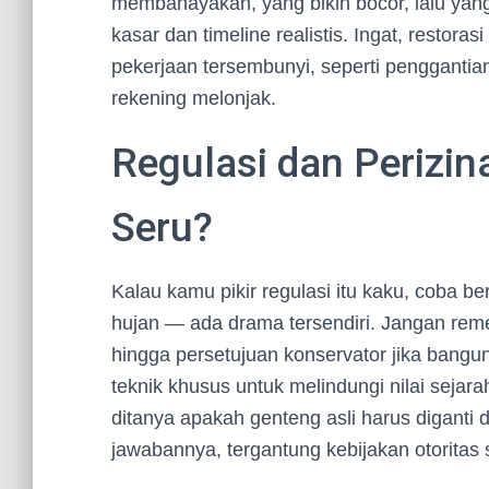
membahayakan, yang bikin bocor, lalu yang
kasar dan timeline realistis. Ingat, restor
pekerjaan tersembunyi, seperti penggantian
rekening melonjak.
Regulasi dan Perizin
Seru?
Kalau kamu pikir regulasi itu kaku, coba 
hujan — ada drama tersendiri. Jangan remehk
hingga persetujuan konservator jika bangun
teknik khusus untuk melindungi nilai seja
ditanya apakah genteng asli harus digant
jawabannya, tergantung kebijakan otoritas