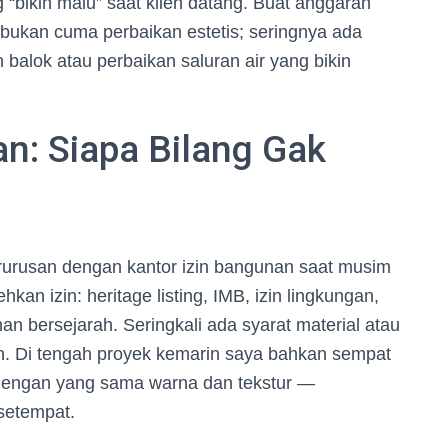
 “bikin malu” saat klien datang. Buat anggaran
asi bukan cuma perbaikan estetis; seringnya ada
 balok atau perbaikan saluran air yang bikin
an: Siapa Bilang Gak
berurusan dengan kantor izin bangunan saat musim
an izin: heritage listing, IMB, izin lingkungan,
an bersejarah. Seringkali ada syarat material atau
rah. Di tengah proyek kemarin saya bahkan sempat
i dengan yang sama warna dan tekstur —
 setempat.