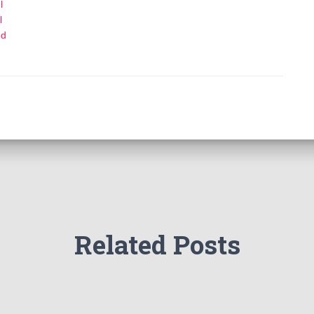
l
l
od
Related Posts