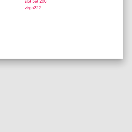
slot bet 200
virgo222