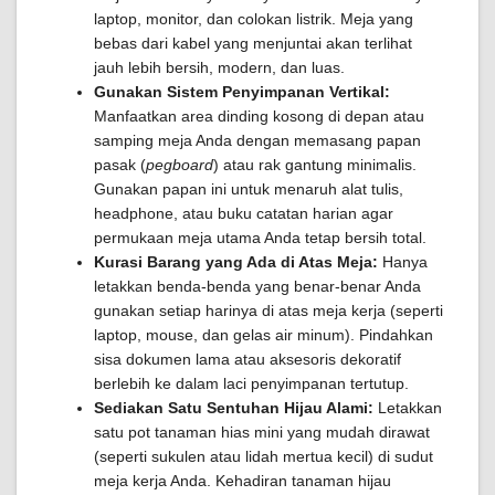
laptop, monitor, dan colokan listrik. Meja yang
bebas dari kabel yang menjuntai akan terlihat
jauh lebih bersih, modern, dan luas.
Gunakan Sistem Penyimpanan Vertikal:
Manfaatkan area dinding kosong di depan atau
samping meja Anda dengan memasang papan
pasak (
pegboard
) atau rak gantung minimalis.
Gunakan papan ini untuk menaruh alat tulis,
headphone, atau buku catatan harian agar
permukaan meja utama Anda tetap bersih total.
Kurasi Barang yang Ada di Atas Meja:
Hanya
letakkan benda-benda yang benar-benar Anda
gunakan setiap harinya di atas meja kerja (seperti
laptop, mouse, dan gelas air minum). Pindahkan
sisa dokumen lama atau aksesoris dekoratif
berlebih ke dalam laci penyimpanan tertutup.
Sediakan Satu Sentuhan Hijau Alami:
Letakkan
satu pot tanaman hias mini yang mudah dirawat
(seperti sukulen atau lidah mertua kecil) di sudut
meja kerja Anda. Kehadiran tanaman hijau