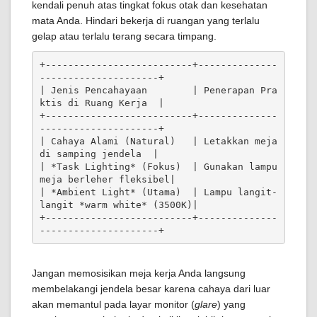
kendali penuh atas tingkat fokus otak dan kesehatan
mata Anda. Hindari bekerja di ruangan yang terlalu
gelap atau terlalu terang secara timpang.
+--------------------------+--------------
---------------------+

| Jenis Pencahayaan        | Penerapan Pra
ktis di Ruang Kerja  |

+--------------------------+--------------
---------------------+

| Cahaya Alami (Natural)   | Letakkan meja 
di samping jendela  |

| *Task Lighting* (Fokus)  | Gunakan lampu 
meja berleher fleksibel|

| *Ambient Light* (Utama)  | Lampu langit-
langit *warm white* (3500K)|

+--------------------------+--------------
Jangan memosisikan meja kerja Anda langsung
membelakangi jendela besar karena cahaya dari luar
akan memantul pada layar monitor (
glare
) yang