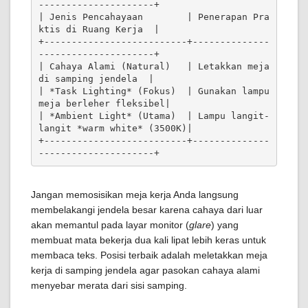
---------------------+

| Jenis Pencahayaan        | Penerapan Pra
ktis di Ruang Kerja  |

+--------------------------+--------------
---------------------+

| Cahaya Alami (Natural)   | Letakkan meja 
di samping jendela  |

| *Task Lighting* (Fokus)  | Gunakan lampu 
meja berleher fleksibel|

| *Ambient Light* (Utama)  | Lampu langit-
langit *warm white* (3500K)|

+--------------------------+--------------
Jangan memosisikan meja kerja Anda langsung
membelakangi jendela besar karena cahaya dari luar
akan memantul pada layar monitor (
glare
) yang
membuat mata bekerja dua kali lipat lebih keras untuk
membaca teks. Posisi terbaik adalah meletakkan meja
kerja di samping jendela agar pasokan cahaya alami
menyebar merata dari sisi samping.