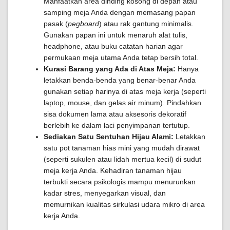
Manfaatkan area dinding kosong di depan atau
samping meja Anda dengan memasang papan
pasak (
pegboard
) atau rak gantung minimalis.
Gunakan papan ini untuk menaruh alat tulis,
headphone, atau buku catatan harian agar
permukaan meja utama Anda tetap bersih total.
Kurasi Barang yang Ada di Atas Meja:
Hanya
letakkan benda-benda yang benar-benar Anda
gunakan setiap harinya di atas meja kerja (seperti
laptop, mouse, dan gelas air minum). Pindahkan
sisa dokumen lama atau aksesoris dekoratif
berlebih ke dalam laci penyimpanan tertutup.
Sediakan Satu Sentuhan Hijau Alami:
Letakkan
satu pot tanaman hias mini yang mudah dirawat
(seperti sukulen atau lidah mertua kecil) di sudut
meja kerja Anda. Kehadiran tanaman hijau
terbukti secara psikologis mampu menurunkan
kadar stres, menyegarkan visual, dan
memurnikan kualitas sirkulasi udara mikro di area
kerja Anda.