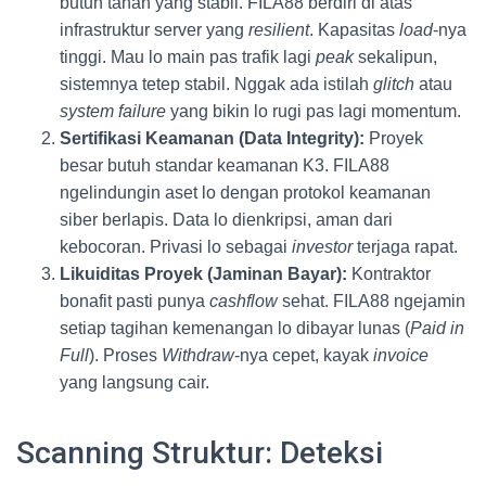
butuh tanah yang stabil. FILA88 berdiri di atas
infrastruktur server yang
resilient
. Kapasitas
load
-nya
tinggi. Mau lo main pas trafik lagi
peak
sekalipun,
sistemnya tetep stabil. Nggak ada istilah
glitch
atau
system failure
yang bikin lo rugi pas lagi momentum.
Sertifikasi Keamanan (Data Integrity):
Proyek
besar butuh standar keamanan K3. FILA88
ngelindungin aset lo dengan protokol keamanan
siber berlapis. Data lo dienkripsi, aman dari
kebocoran. Privasi lo sebagai
investor
terjaga rapat.
Likuiditas Proyek (Jaminan Bayar):
Kontraktor
bonafit pasti punya
cashflow
sehat. FILA88 ngejamin
setiap tagihan kemenangan lo dibayar lunas (
Paid in
Full
). Proses
Withdraw
-nya cepet, kayak
invoice
yang langsung cair.
Scanning Struktur: Deteksi