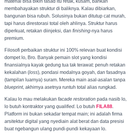
material bisa bikin fasad itu retak, kusam, bahkan
membahayakan struktur di baliknya. Kalau dibiarkan,
bangunan bisa rubuh. Solusinya bukan ditutup cat murah,
tapi harus direstorasi total oleh ahlinya. Struktur harus
diperkuat, retakan diinjeksi, dan
finishing
-nya harus
premium.
Filosofi perbaikan struktur ini 100% relevan buat kondisi
dompet lo, Bro. Banyak pemain slot yang kondisi
finansialnya kayak gedung tua tak terawat: penuh retakan
kekalahan (
loss
), pondasi modalnya goyah, dan fasadnya
(tampilan luarnya) suram. Mereka main asal-asalan tanpa
blueprint
, akhirnya asetnya runtuh total alias rungkad.
Kalau lo mau melakukan
facade restoration
pada nasib lo,
lo butuh kontraktor yang
qualified
. Lo butuh
FILA88
.
Platform ini bukan sekadar tempat main; ini adalah firma
arsitektur digital yang nyediain alat berat dan data presisi
buat ngebangun ulang pundi-pundi kekayaan lo.