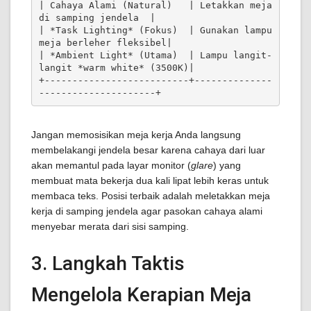
| Cahaya Alami (Natural)   | Letakkan meja 
di samping jendela  |

| *Task Lighting* (Fokus)  | Gunakan lampu 
meja berleher fleksibel|

| *Ambient Light* (Utama)  | Lampu langit-
langit *warm white* (3500K)|

+--------------------------+--------------
Jangan memosisikan meja kerja Anda langsung
membelakangi jendela besar karena cahaya dari luar
akan memantul pada layar monitor (
glare
) yang
membuat mata bekerja dua kali lipat lebih keras untuk
membaca teks. Posisi terbaik adalah meletakkan meja
kerja di samping jendela agar pasokan cahaya alami
menyebar merata dari sisi samping.
3. Langkah Taktis
Mengelola Kerapian Meja