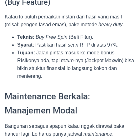
(Buy Feature)
Kalau lo butuh perbaikan instan dan hasil yang masif
(misal: pengen fasad emas), pake metode
heavy duty
.
Teknis:
Buy Free Spin
(Beli Fitur).
Syarat:
Pastikan hasil
scan
RTP di atas 97%.
Tujuan:
Jalan pintas masuk ke mode bonus.
Risikonya ada, tapi
return
-nya (Jackpot Maxwin) bisa
bikin struktur finansial lo langsung kokoh dan
mentereng.
Maintenance Berkala:
Manajemen Modal
Bangunan sebagus apapun kalau nggak dirawat bakal
hancur lagi. Lo harus punya jadwal
maintenance
.