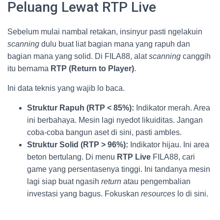
Peluang Lewat RTP Live
Sebelum mulai nambal retakan, insinyur pasti ngelakuin
scanning
dulu buat liat bagian mana yang rapuh dan
bagian mana yang solid. Di FILA88, alat
scanning
canggih
itu bernama
RTP (Return to Player)
.
Ini data teknis yang wajib lo baca.
Struktur Rapuh (RTP < 85%):
Indikator merah. Area
ini berbahaya. Mesin lagi nyedot likuiditas. Jangan
coba-coba bangun aset di sini, pasti ambles.
Struktur Solid (RTP > 96%):
Indikator hijau. Ini area
beton bertulang. Di menu
RTP Live
FILA88, cari
game yang persentasenya tinggi. Ini tandanya mesin
lagi siap buat ngasih
return
atau pengembalian
investasi yang bagus. Fokuskan
resources
lo di sini.