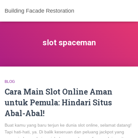
Building Facade Restoration
slot spaceman
BLOG
Cara Main Slot Online Aman
untuk Pemula: Hindari Situs
Abal-Abal!
Buat kamu yang baru terjun ke dunia slot online, selamat datang!
Tapi hati-hati, ya. Di balik keseruan dan peluang jackpot yang