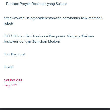
Fondasi Proyek Restorasi yang Sukses
https://www.buildingfacaderestoration.com/bonus-new-member-
ijobet/
OKTO88 dan Seni Restorasi Bangunan: Menjaga Warisan
Arsitektur dengan Sentuhan Modern
Judi Baccarat
Fila88
slot bet 200
virgo222