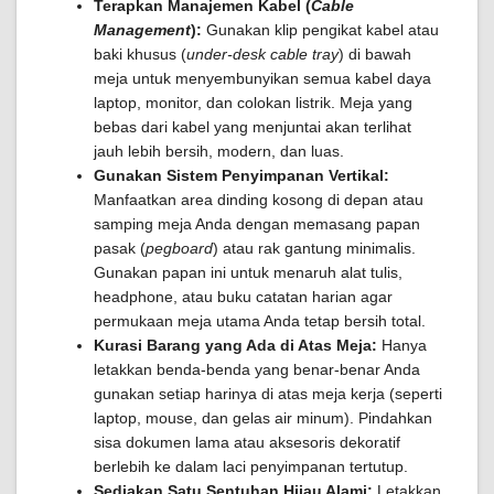
Terapkan Manajemen Kabel (
Cable
Management
):
Gunakan klip pengikat kabel atau
baki khusus (
under-desk cable tray
) di bawah
meja untuk menyembunyikan semua kabel daya
laptop, monitor, dan colokan listrik. Meja yang
bebas dari kabel yang menjuntai akan terlihat
jauh lebih bersih, modern, dan luas.
Gunakan Sistem Penyimpanan Vertikal:
Manfaatkan area dinding kosong di depan atau
samping meja Anda dengan memasang papan
pasak (
pegboard
) atau rak gantung minimalis.
Gunakan papan ini untuk menaruh alat tulis,
headphone, atau buku catatan harian agar
permukaan meja utama Anda tetap bersih total.
Kurasi Barang yang Ada di Atas Meja:
Hanya
letakkan benda-benda yang benar-benar Anda
gunakan setiap harinya di atas meja kerja (seperti
laptop, mouse, dan gelas air minum). Pindahkan
sisa dokumen lama atau aksesoris dekoratif
berlebih ke dalam laci penyimpanan tertutup.
Sediakan Satu Sentuhan Hijau Alami:
Letakkan