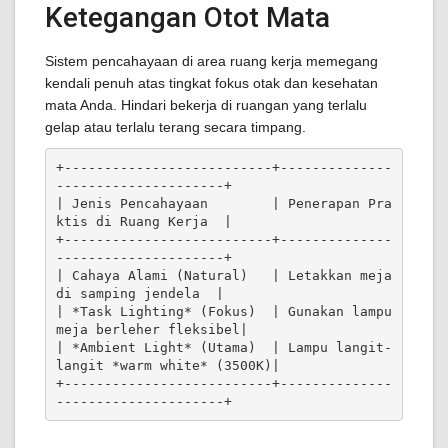
Ketegangan Otot Mata
Sistem pencahayaan di area ruang kerja memegang
kendali penuh atas tingkat fokus otak dan kesehatan
mata Anda. Hindari bekerja di ruangan yang terlalu
gelap atau terlalu terang secara timpang.
+--------------------------+--------------
---------------------+

| Jenis Pencahayaan        | Penerapan Pra
ktis di Ruang Kerja  |

+--------------------------+--------------
---------------------+

| Cahaya Alami (Natural)   | Letakkan meja 
di samping jendela  |

| *Task Lighting* (Fokus)  | Gunakan lampu 
meja berleher fleksibel|

| *Ambient Light* (Utama)  | Lampu langit-
langit *warm white* (3500K)|

+--------------------------+--------------