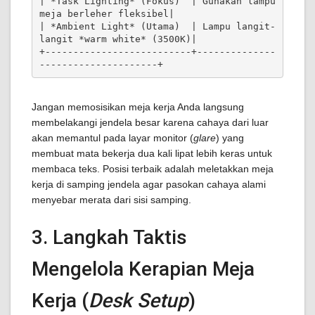
| *Task Lighting* (Fokus)  | Gunakan lampu 
meja berleher fleksibel|

| *Ambient Light* (Utama)  | Lampu langit-
langit *warm white* (3500K)|

+--------------------------+--------------
Jangan memosisikan meja kerja Anda langsung
membelakangi jendela besar karena cahaya dari luar
akan memantul pada layar monitor (
glare
) yang
membuat mata bekerja dua kali lipat lebih keras untuk
membaca teks. Posisi terbaik adalah meletakkan meja
kerja di samping jendela agar pasokan cahaya alami
menyebar merata dari sisi samping.
3. Langkah Taktis
Mengelola Kerapian Meja
Kerja (
Desk Setup
)