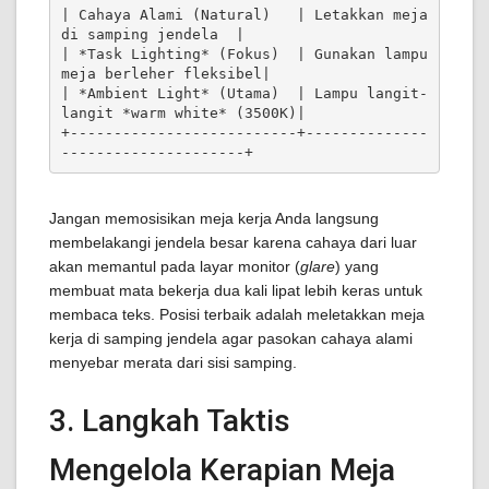
| Cahaya Alami (Natural)   | Letakkan meja 
di samping jendela  |

| *Task Lighting* (Fokus)  | Gunakan lampu 
meja berleher fleksibel|

| *Ambient Light* (Utama)  | Lampu langit-
langit *warm white* (3500K)|

+--------------------------+--------------
Jangan memosisikan meja kerja Anda langsung
membelakangi jendela besar karena cahaya dari luar
akan memantul pada layar monitor (
glare
) yang
membuat mata bekerja dua kali lipat lebih keras untuk
membaca teks. Posisi terbaik adalah meletakkan meja
kerja di samping jendela agar pasokan cahaya alami
menyebar merata dari sisi samping.
3. Langkah Taktis
Mengelola Kerapian Meja