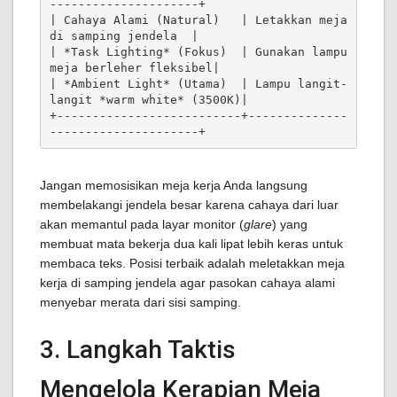
---------------------+

| Cahaya Alami (Natural)   | Letakkan meja 
di samping jendela  |

| *Task Lighting* (Fokus)  | Gunakan lampu 
meja berleher fleksibel|

| *Ambient Light* (Utama)  | Lampu langit-
langit *warm white* (3500K)|

+--------------------------+--------------
Jangan memosisikan meja kerja Anda langsung
membelakangi jendela besar karena cahaya dari luar
akan memantul pada layar monitor (
glare
) yang
membuat mata bekerja dua kali lipat lebih keras untuk
membaca teks. Posisi terbaik adalah meletakkan meja
kerja di samping jendela agar pasokan cahaya alami
menyebar merata dari sisi samping.
3. Langkah Taktis
Mengelola Kerapian Meja