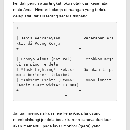
kendali penuh atas tingkat fokus otak dan kesehatan
mata Anda. Hindari bekerja di ruangan yang terlalu
gelap atau terlalu terang secara timpang.
+--------------------------+--------------
---------------------+

| Jenis Pencahayaan        | Penerapan Pra
ktis di Ruang Kerja  |

+--------------------------+--------------
---------------------+

| Cahaya Alami (Natural)   | Letakkan meja 
di samping jendela  |

| *Task Lighting* (Fokus)  | Gunakan lampu 
meja berleher fleksibel|

| *Ambient Light* (Utama)  | Lampu langit-
langit *warm white* (3500K)|

+--------------------------+--------------
Jangan memosisikan meja kerja Anda langsung
membelakangi jendela besar karena cahaya dari luar
akan memantul pada layar monitor (
glare
) yang